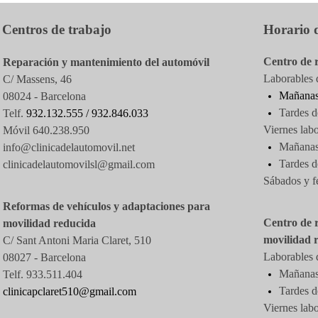
Centros de trabajo
Horario d
Centro de 
Reparación y mantenimiento del automóvil
Laborables d
C/ Massens, 46
Mañanas
08024 - Barcelona
Tardes d
Telf.
932.132.555 /
932.846.033
Viernes labo
Móvil 640.238.950
Mañanas 
info@clinicadelautomovil.net
Tardes
d
clinicadelautomovilsl@gmail.com
Sábados y f
Reformas de vehículos y adaptaciones para
Centro de 
movilidad reducida
movilidad 
C/ Sant Antoni Maria Claret, 510
Laborables d
08027 -
Barcelona
Mañanas 
Telf. 933.511.404
Tardes d
clinicapclaret510@gmail.com
Viernes labo