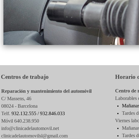
Centros de trabajo
Horario d
Centro de 
Reparación y mantenimiento del automóvil
Laborables d
C/ Massens, 46
Mañanas
08024 - Barcelona
Tardes d
Telf.
932.132.555 /
932.846.033
Viernes labo
Móvil 640.238.950
Mañanas 
info@clinicadelautomovil.net
Tardes
d
clinicadelautomovilsl@gmail.com