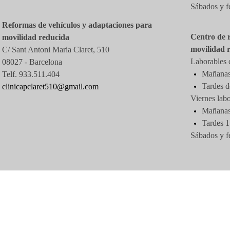
Sábados y f
Reformas de vehículos y adaptaciones para
Centro de 
movilidad reducida
movilidad 
C/ Sant Antoni Maria Claret, 510
Laborables d
08027 -
Barcelona
Mañanas 
Telf. 933.511.404
Tardes d
clinicapclaret510@gmail.com
Viernes labo
Mañanas 
Tardes 1
Sábados y f