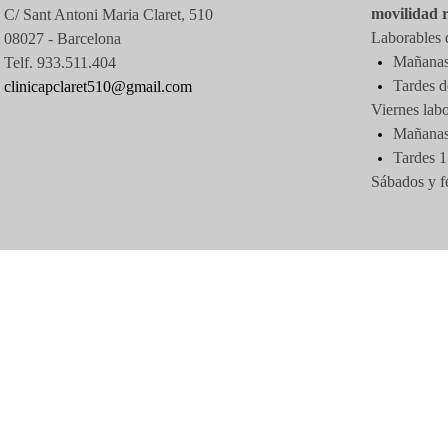
movilidad 
C/ Sant Antoni Maria Claret, 510
Laborables d
08027 -
Barcelona
Mañanas 
Telf. 933.511.404
Tardes d
clinicapclaret510@gmail.com
Viernes labo
Mañanas 
Tardes 1
Sábados y f