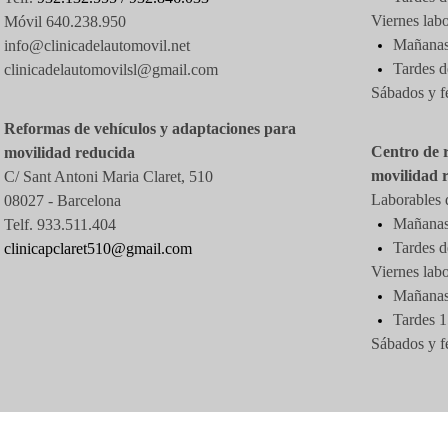
Viernes labo
Móvil 640.238.950
Mañanas 
info@clinicadelautomovil.net
Tardes
d
clinicadelautomovilsl@gmail.com
Sábados y f
Reformas de vehículos y adaptaciones para
Centro de 
movilidad reducida
movilidad 
C/ Sant Antoni Maria Claret, 510
Laborables d
08027 -
Barcelona
Mañanas 
Telf. 933.511.404
Tardes d
clinicapclaret510@gmail.com
Viernes labo
Mañanas 
Tardes 1
Sábados y f