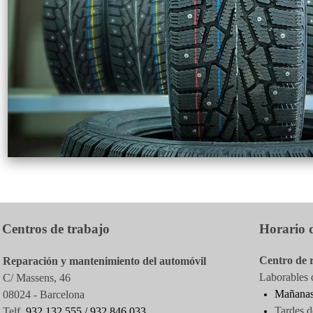
Centros de trabajo
Horario d
Centro de 
Reparación y mantenimiento del automóvil
Laborables d
C/ Massens, 46
Mañanas
08024 - Barcelona
Tardes d
Telf.
932.132.555 /
932.846.033