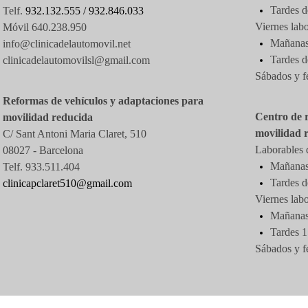
Tardes d
Telf.
932.132.555 /
932.846.033
Viernes labo
Móvil 640.238.950
Mañanas 
info@clinicadelautomovil.net
Tardes
d
clinicadelautomovilsl@gmail.com
Sábados y f
Reformas de vehículos y adaptaciones para
Centro de 
movilidad reducida
movilidad 
C/ Sant Antoni Maria Claret, 510
Laborables d
08027 -
Barcelona
Mañanas 
Telf. 933.511.404
Tardes d
clinicapclaret510@gmail.com
Viernes labo
Mañanas 
Tardes 1
Sábados y f