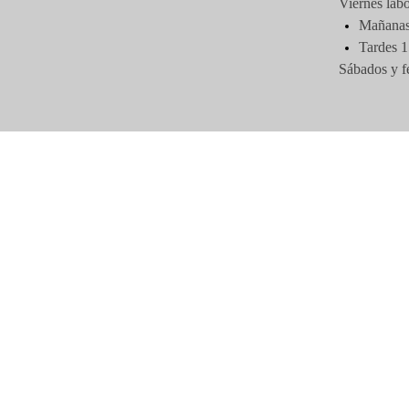
Viernes labo
Mañanas 
Tardes 1
Sábados y f