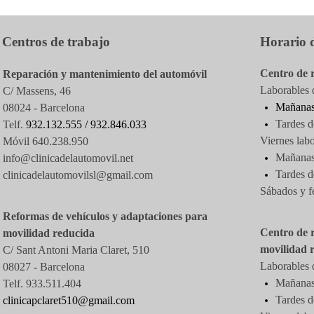
Centros de trabajo
Horario d
Centro de 
Reparación y mantenimiento del automóvil
Laborables d
C/ Massens, 46
Mañanas
08024 - Barcelona
Tardes d
Telf.
932.132.555 /
932.846.033
Viernes labo
Móvil 640.238.950
Mañanas 
info@clinicadelautomovil.net
Tardes
d
clinicadelautomovilsl@gmail.com
Sábados y f
Reformas de vehículos y adaptaciones para
Centro de 
movilidad reducida
movilidad 
C/ Sant Antoni Maria Claret, 510
Laborables d
08027 -
Barcelona
Mañanas 
Telf. 933.511.404
Tardes d
clinicapclaret510@gmail.com