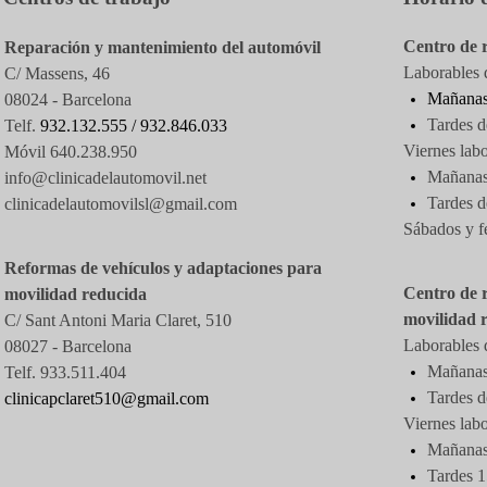
Centro de 
Reparación y mantenimiento del automóvil
Laborables d
C/ Massens, 46
Mañanas
08024 - Barcelona
Tardes d
Telf.
932.132.555 /
932.846.033
Viernes labo
Móvil 640.238.950
Mañanas 
info@clinicadelautomovil.net
Tardes
d
clinicadelautomovilsl@gmail.com
Sábados y f
Reformas de vehículos y adaptaciones para
Centro de 
movilidad reducida
movilidad 
C/ Sant Antoni Maria Claret, 510
Laborables d
08027 -
Barcelona
Mañanas 
Telf. 933.511.404
Tardes d
clinicapclaret510@gmail.com
Viernes labo
Mañanas 
Tardes 1