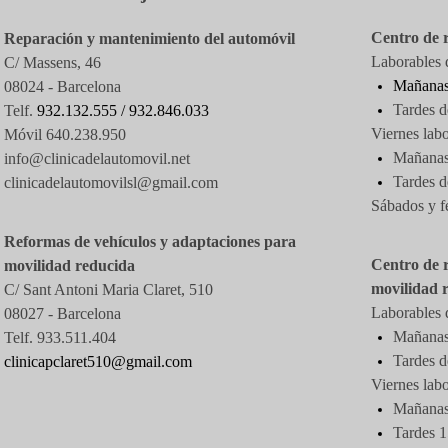
Centro de 
Reparación y mantenimiento del automóvil
Laborables d
C/ Massens, 46
Mañanas
08024 - Barcelona
Tardes d
Telf.
932.132.555 /
932.846.033
Viernes labo
Móvil 640.238.950
Mañanas 
info@clinicadelautomovil.net
Tardes
d
clinicadelautomovilsl@gmail.com
Sábados y f
Reformas de vehículos y adaptaciones para
Centro de 
movilidad reducida
movilidad 
C/ Sant Antoni Maria Claret, 510
Laborables d
08027 -
Barcelona
Mañanas 
Telf. 933.511.404
Tardes d
clinicapclaret510@gmail.com
Viernes labo
Mañanas 
Tardes 1