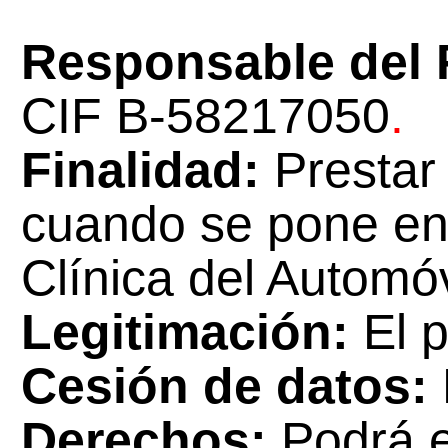
Responsable del 
CIF
B-58217050
.
Finalidad:
P
restar
cuando se pone en 
Clínica del Automóv
Legitimación:
El p
Cesión de datos:
Derechos:
Podrá e