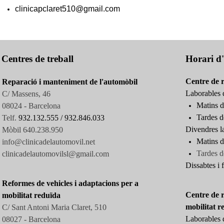
clinicapclaret510@gmail.com
Centres de treball
Horari d'
Centre de 
Reparació i manteniment de l'automòbil
Laborables d
C/ Massens, 46
Matins d
08024 - Barcelona
Tardes d
Telf.
932.132.555 /
932.846.033
Divendres l
Mòbil 640.238.950
Matins d
info@clinicadelautomovil.net
Tardes
d
clinicadelautomovilsl@gmail.com
Dissabtes i f
Reformes de vehicles i adaptacions per a
Centre de r
mobilitat reduïda
mobilitat r
C/ Sant Antoni Maria Claret, 510
Laborables d
08027 -
Barcelona