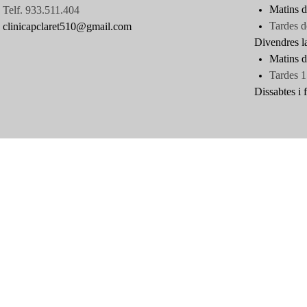
Matins d
Telf. 933.511.404
Tardes d
clinicapclaret510@gmail.com
Divendres l
Matins d
Tardes 1
Dissabtes i f