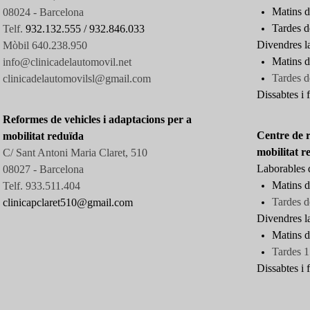
Matins d
08024 - Barcelona
Tardes d
Telf.
932.132.555 /
932.846.033
Divendres l
Mòbil 640.238.950
Matins d
info@clinicadelautomovil.net
Tardes
d
clinicadelautomovilsl@gmail.com
Dissabtes i f
Reformes de vehicles i adaptacions per a
Centre de r
mobilitat reduïda
mobilitat r
C/ Sant Antoni Maria Claret, 510
Laborables d
08027 -
Barcelona
Matins d
Telf. 933.511.404
Tardes d
clinicapclaret510@gmail.com
Divendres l
Matins d
Tardes 1
Dissabtes i f