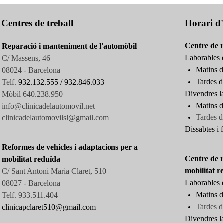
Centres de treball
Horari d'
Centre de 
Reparació i manteniment de l'automòbil
Laborables d
C/ Massens, 46
Matins d
08024 - Barcelona
Tardes d
Telf.
932.132.555 /
932.846.033
Divendres l
Mòbil 640.238.950
Matins d
info@clinicadelautomovil.net
Tardes
d
clinicadelautomovilsl@gmail.com
Dissabtes i f
Reformes de vehicles i adaptacions per a
Centre de r
mobilitat reduïda
mobilitat r
C/ Sant Antoni Maria Claret, 510
Laborables d
08027 -
Barcelona
Matins d
Telf. 933.511.404
Tardes d
clinicapclaret510@gmail.com
Divendres l