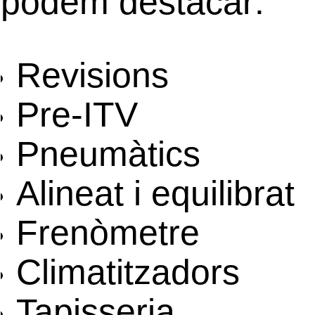
podem destacar:
Revisions
Pre-ITV
Pneumàtics
Alineat i equilibrat
Frenòmetre
Climatitzadors
Tapisseria