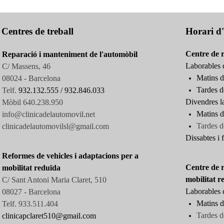
Centres de treball
Horari d'
Centre de 
Reparació i manteniment de l'automòbil
Laborables d
C/ Massens, 46
Matins d
08024 - Barcelona
Tardes d
Telf.
932.132.555 /
932.846.033
Divendres l
Mòbil 640.238.950
Matins d
info@clinicadelautomovil.net
Tardes
d
clinicadelautomovilsl@gmail.com
Dissabtes i f
Reformes de vehicles i adaptacions per a
Centre de r
mobilitat reduïda
mobilitat r
C/ Sant Antoni Maria Claret, 510
Laborables d
08027 -
Barcelona
Matins d
Telf. 933.511.404
Tardes d
clinicapclaret510@gmail.com