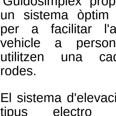
'Guidosimplex' pro
un sistema òptim i
per a facilitar l'
vehicle a perso
utilitzen una ca
rodes.
El sistema d'elevac
tipus electro hi