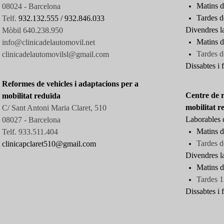
Matins d
08024 - Barcelona
Tardes d
Telf.
932.132.555 /
932.846.033
Divendres l
Mòbil 640.238.950
Matins d
info@clinicadelautomovil.net
Tardes
d
clinicadelautomovilsl@gmail.com
Dissabtes i f
Reformes de vehicles i adaptacions per a
Centre de r
mobilitat reduïda
mobilitat r
C/ Sant Antoni Maria Claret, 510
Laborables d
08027 -
Barcelona
Matins d
Telf. 933.511.404
Tardes d
clinicapclaret510@gmail.com
Divendres l
Matins d
Tardes 1
Dissabtes i f