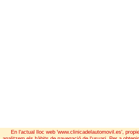
En l'actual lloc web 'www.clinicadelautomovil.es', propi
analitzem els hàbits de navegació de l'usuari. Per a obten